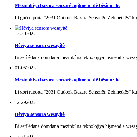
Mezinahiya bazara senzorê aqilmend dê bêsînor be
Li gorî raporta "2031 Outlook Bazara Sensorên Zehmetkêş" ku j
12-29
2022
Hêviya sensora wesayîtê
Bi serîlêdana domdar a mezinbûna teknolojiya hişmend a wesayî
01-05
2023
Mezinahiya bazara senzorê aqilmend dê bêsînor be
Li gorî raporta "2031 Outlook Bazara Sensorên Zehmetkêş" ku j
12-29
2022
Hêviya sensora wesayîtê
Bi serîlêdana domdar a mezinbûna teknolojiya hişmend a wesayî
12-21
2022