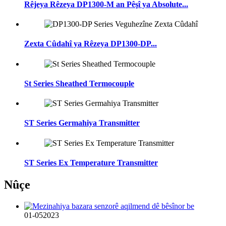
Rêjeya Rêzeya DP1300-M an Pêşî ya Absolute...
Zexta Cûdahî ya Rêzeya DP1300-DP...
St Series Sheathed Termocouple
ST Series Germahiya Transmitter
ST Series Ex Temperature Transmitter
Nûçe
01-05
2023