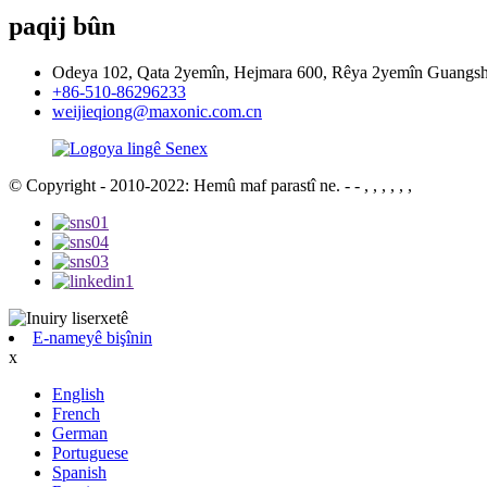
paqij bûn
Odeya 102, Qata 2yemîn, Hejmara 600, Rêya 2yemîn Guangs
+86-510-86296233
weijieqiong@maxonic.com.cn
© Copyright - 2010-2022: Hemû maf parastî ne.
- - , , , , , ,
E-nameyê bişînin
x
English
French
German
Portuguese
Spanish