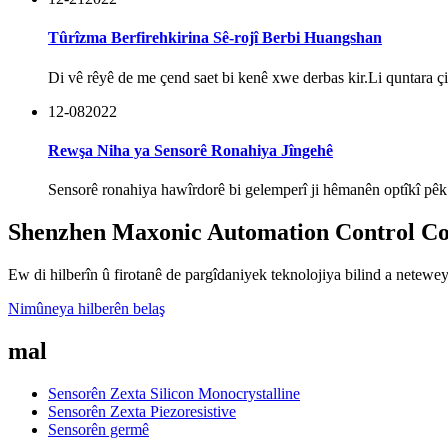
Tûrîzma Berfirehkirina Sê-rojî Berbi Huangshan
Di vê rêyê de me çend saet bi kenê xwe derbas kir.Li quntara çi
12-08
2022
Rewşa Niha ya Sensorê Ronahiya Jîngehê
Sensorê ronahiya hawîrdorê bi gelemperî ji hêmanên optîkî pêk
Shenzhen Maxonic Automation Control Co.
Ew di hilberîn û firotanê de pargîdaniyek teknolojiya bilind a netewey
Nimûneya hilberên belaş
mal
Sensorên Zexta Silicon Monocrystalline
Sensorên Zexta Piezoresistive
Sensorên germê