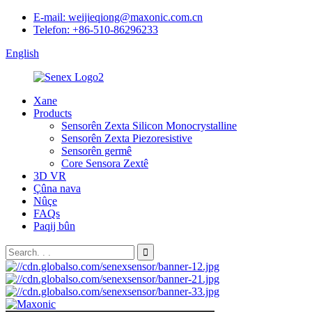
E-mail: weijieqiong@maxonic.com.cn
Telefon: +86-510-86296233
English
Xane
Products
Sensorên Zexta Silicon Monocrystalline
Sensorên Zexta Piezoresistive
Sensorên germê
Core Sensora Zextê
3D VR
Çûna nava
Nûçe
FAQs
Paqij bûn