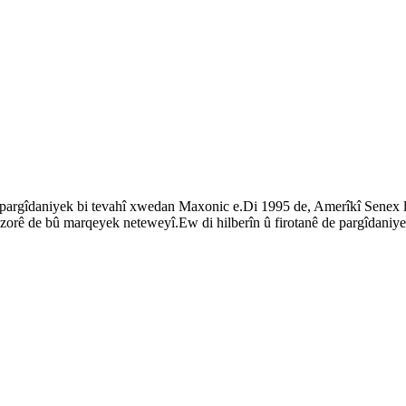
argîdaniyek bi tevahî xwedan Maxonic e.Di 1995 de, Amerîkî Senex l
zorê de bû marqeyek neteweyî.Ew di hilberîn û firotanê de pargîdaniyek