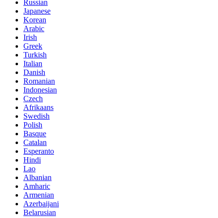
Russian
Japanese
Korean
Arabic
Irish
Greek
Turkish
Italian
Danish
Romanian
Indonesian
Czech
Afrikaans
Swedish
Polish
Basque
Catalan
Esperanto
Hindi
Lao
Albanian
Amharic
Armenian
Azerbaijani
Belarusian