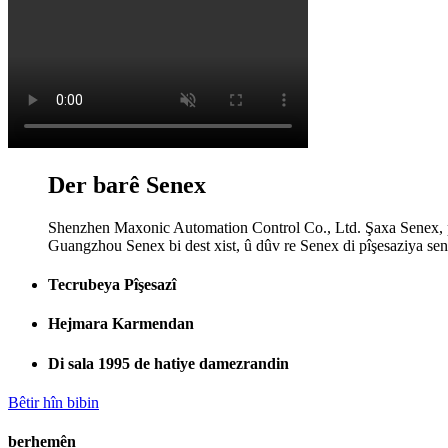
Der barê Senex
Shenzhen Maxonic Automation Control Co., Ltd. Şaxa Senex, p
Guangzhou Senex bi dest xist, û dûv re Senex di pîşesaziya sen
Tecrubeya Pîşesazî
Hejmara Karmendan
Di sala 1995 de hatiye damezrandin
Bêtir hîn bibin
berhemên