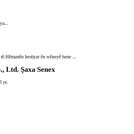
ya...
 tê.Hêmanên hestiyar ên wêneyê hene ...
, Ltd. Şaxa Senex
î ye.